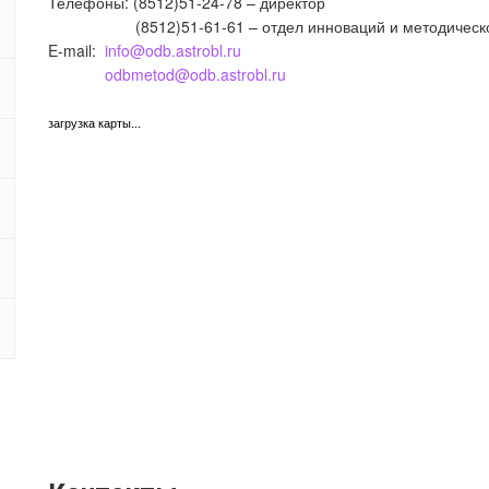
Телефоны: (8512)51-24-78 – директор
(8512)51-61-61 – отдел инноваций и методическо
E-mail:
info@odb.astrobl.ru
odbmetod@odb.astrobl.ru
загрузка карты...