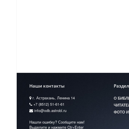
Наши контакты
Разде
г. Астрахань, Ленина 14
О БИБЛ
+7 (8512) 51-61-61
ЧИТАТ
info@odb.astrobl.ru
ФОТО И
Нашли ошибку? Сообщите нам!
Выделите и нажмите Ctr+Enter