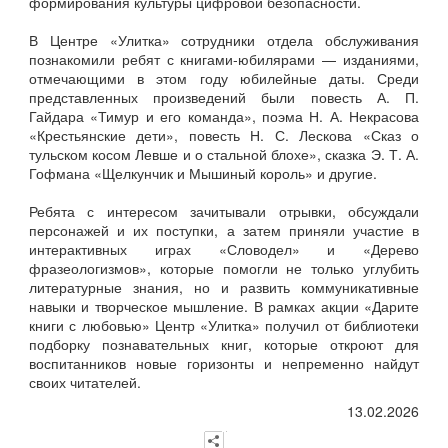
формирования культуры цифровой безопасности.
В Центре «Улитка» сотрудники отдела обслуживания
познакомили ребят с книгами‑юбилярами — изданиями,
отмечающими в этом году юбилейные даты. Среди
представленных произведений были повесть А. П.
Гайдара «Тимур и его команда», поэма Н. А. Некрасова
«Крестьянские дети», повесть Н. С. Лескова «Сказ о
тульском косом Левше и о стальной блохе», сказка Э. Т. А.
Гофмана «Щелкунчик и Мышиный король» и другие.
Ребята с интересом зачитывали отрывки, обсуждали
персонажей и их поступки, а затем приняли участие в
интерактивных играх «Словодел» и «Дерево
фразеологизмов», которые помогли не только углубить
литературные знания, но и развить коммуникативные
навыки и творческое мышление. В рамках акции «Дарите
книги с любовью» Центр «Улитка» получил от библиотеки
подборку познавательных книг, которые откроют для
воспитанников новые горизонты и непременно найдут
своих читателей.
13.02.2026