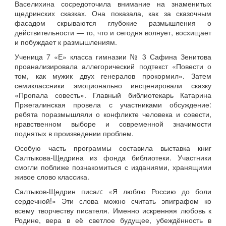
Васелихина сосредоточила внимание на знаменитых
щедринских сказках. Она показала, как за сказочным
фасадом скрываются глубокие размышления о
действительности — то, что и сегодня волнует, восхищает
и побуждает к размышлениям.
Ученица 7 «Е» класса гимназии № 3 Сафина Зенитова
проанализировала аллегорический подтекст «Повести о
том, как мужик двух генералов прокормил». Затем
семиклассники эмоционально инсценировали сказку
«Пропала совесть». Главный библиотекарь Катарина
Пржегалинская провела с участниками обсуждение:
ребята поразмышляли о конфликте человека и совести,
нравственном выборе и современной значимости
поднятых в произведении проблем.
Особую часть программы составила выставка книг
Салтыкова‑Щедрина из фонда библиотеки. Участники
смогли поближе познакомиться с изданиями, хранящими
живое слово классика.
Салтыков-Щедрин писал: «Я люблю Россию до боли
сердечной!» Эти слова можно считать эпиграфом ко
всему творчеству писателя. Именно искренняя любовь к
Родине, вера в её светлое будущее, убеждённость в