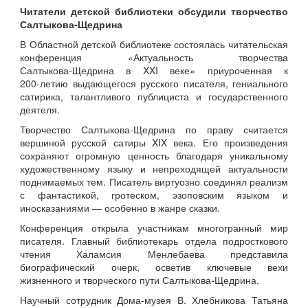
Читатели детской библиотеки обсудили творчество
Салтыкова-Щедрина
В Областной детской библиотеке состоялась читательская
конференция «Актуальность творчества
Салтыкова‑Щедрина в XXI веке» приуроченная к
200‑летию выдающегося русского писателя, гениального
сатирика, талантливого публициста и государственного
деятеля.
Творчество Салтыкова‑Щедрина по праву считается
вершиной русской сатиры XIX века. Его произведения
сохраняют огромную ценность благодаря уникальному
художественному языку и непреходящей актуальности
поднимаемых тем. Писатель виртуозно соединял реализм
с фантастикой, гротеском, эзоповским языком и
иносказаниями — особенно в жанре сказки.
Конференция открыла участникам многогранный мир
писателя. Главный библиотекарь отдела подросткового
чтения Халамсия Менлебаева представила
биографический очерк, осветив ключевые вехи
жизненного и творческого пути Салтыкова‑Щедрина.
Научный сотрудник Дома‑музея В. Хлебникова Татьяна