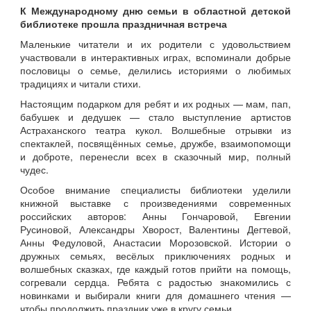
К Международному дню семьи в областной детской
библиотеке прошла праздничная встреча
Маленькие читатели и их родители с удовольствием
участвовали в интерактивных играх, вспоминали добрые
пословицы о семье, делились историями о любимых
традициях и читали стихи.
Настоящим подарком для ребят и их родных — мам, пап,
бабушек и дедушек — стало выступление артистов
Астраханского театра кукол. Волшебные отрывки из
спектаклей, посвящённых семье, дружбе, взаимопомощи
и доброте, перенесли всех в сказочный мир, полный
чудес.
Особое внимание специалисты библиотеки уделили
книжной выставке с произведениями современных
российских авторов: Анны Гончаровой, Евгении
Русиновой, Александры Хворост, Валентины Дегтевой,
Анны Федуловой, Анастасии Морозовской. Истории о
дружных семьях, весёлых приключениях родных и
волшебных сказках, где каждый готов прийти на помощь,
согревали сердца. Ребята с радостью знакомились с
новинками и выбирали книги для домашнего чтения —
чтобы продолжить праздник уже в кругу семьи.