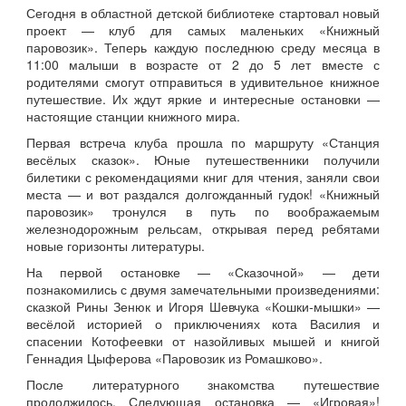
Сегодня в областной детской библиотеке стартовал новый
проект — клуб для самых маленьких «Книжный
паровозик». Теперь каждую последнюю среду месяца в
11:00 малыши в возрасте от 2 до 5 лет вместе с
родителями смогут отправиться в удивительное книжное
путешествие. Их ждут яркие и интересные остановки —
настоящие станции книжного мира.
Первая встреча клуба прошла по маршруту «Станция
весёлых сказок». Юные путешественники получили
билетики с рекомендациями книг для чтения, заняли свои
места — и вот раздался долгожданный гудок! «Книжный
паровозик» тронулся в путь по воображаемым
железнодорожным рельсам, открывая перед ребятами
новые горизонты литературы.
На первой остановке — «Сказочной» — дети
познакомились с двумя замечательными произведениями:
сказкой Рины Зенюк и Игоря Шевчука «Кошки‑мышки» —
весёлой историей о приключениях кота Василия и
спасении Котофеевки от назойливых мышей и книгой
Геннадия Цыферова «Паровозик из Ромашково».
После литературного знакомства путешествие
продолжилось. Следующая остановка — «Игровая»!