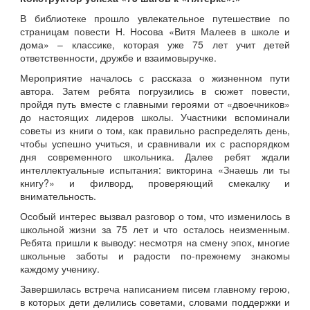
В библиотеке прошло увлекательное путешествие по
страницам повести Н. Носова «Витя Малеев в школе и
дома» – классике, которая уже 75 лет учит детей
ответственности, дружбе и взаимовыручке.
Мероприятие началось с рассказа о жизненном пути
автора. Затем ребята погрузились в сюжет повести,
пройдя путь вместе с главными героями от «двоечников»
до настоящих лидеров школы. Участники вспоминали
советы из книги о том, как правильно распределять день,
чтобы успешно учиться, и сравнивали их с распорядком
дня современного школьника. Далее ребят ждали
интеллектуальные испытания: викторина «Знаешь ли ты
книгу?» и филворд, проверяющий смекалку и
внимательность.
Особый интерес вызвал разговор о том, что изменилось в
школьной жизни за 75 лет и что осталось неизменным.
Ребята пришли к выводу: несмотря на смену эпох, многие
школьные заботы и радости по-прежнему знакомы
каждому ученику.
Завершилась встреча написанием писем главному герою,
в которых дети делились советами, словами поддержки и