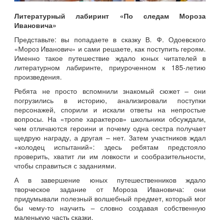
Литературный лабиринт «По следам Мороза
Ивановича»
Представьте: вы попадаете в сказку В. Ф. Одоевского
«Мороз Иванович» и сами решаете, как поступить героям.
Именно такое путешествие ждало юных читателей в
литературном лабиринте, приуроченном к 185-летию
произведения.
Ребята не просто вспомнили знакомый сюжет – они
погрузились в историю, анализировали поступки
персонажей, спорили и искали ответы на непростые
вопросы. На «тропе характеров» школьники обсуждали,
чем отличаются героини и почему одна сестра получает
щедрую награду, а другая – нет. Затем участников ждал
«колодец испытаний»: здесь ребятам предстояло
проверить, хватит ли им ловкости и сообразительности,
чтобы справиться с заданиями.
А в завершение юных путешественников ждало
творческое задание от Мороза Ивановича: они
придумывали полезный волшебный предмет, который мог
бы чему-то научить – словно создавая собственную
маленькую часть сказки.