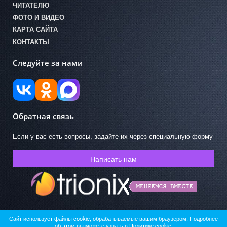
ЧИТАТЕЛЮ
ФОТО И ВИДЕО
КАРТА САЙТА
КОНТАКТЫ
Следуйте за нами
Обратная связь
Если у вас есть вопросы, задайте их через специальную форму
Написать нам
Сайт использует файлы cookie, обрабатываемые вашим браузером. Подробнее
© ГКУК АО «Областная детская библиотека» 2026
об этом вы можете узнать в
Политике cookie
.