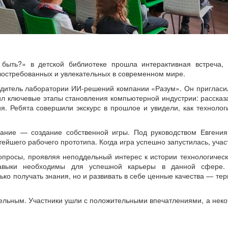
быть?» в детской библиотеке прошла интерактивная встреча
остребованных и увлекательных в современном мире.
одитель лаборатории ИИ‑решений компании «Разум». Он пригласил
тил ключевые этапы становления компьютерной индустрии: расска
я. Ребята совершили экскурс в прошлое и увидели, как технолог
дание — создание собственной игры. Под руководством Евгени
ейшего рабочего прототипа. Когда игра успешно запустилась, учас
просы, проявляя неподдельный интерес к истории технологическо
авыки необходимы для успешной карьеры в данной сфере. 
ко получать знания, но и развивать в себе ценные качества — тер
ьным. Участники ушли с положительными впечатлениями, а некот
.