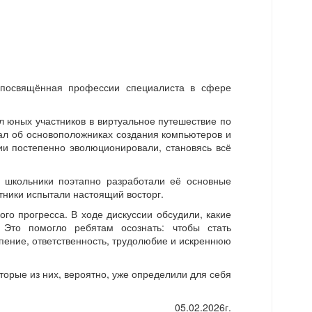
, посвящённая профессии специалиста в сфере
 юных участников в виртуальное путешествие по
зал об основоположниках создания компьютеров и
ии постепенно эволюционировали, становясь всё
я школьники поэтапно разработали её основные
тники испытали настоящий восторг.
го прогресса. В ходе дискуссии обсудили, какие
Это помогло ребятам осознать: чтобы стать
пение, ответственность, трудолюбие и искреннюю
орые из них, вероятно, уже определили для себя
05.02.2026г.