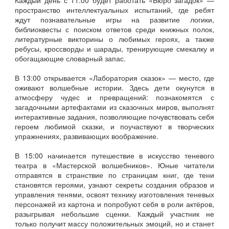
пространство интеллектуальных испытаний, где ребят
ждут познавательные игры на развитие логики,
библиоквесты с поиском ответов среди книжных полок,
литературные викторины о любимых героях, а также
ребусы, кроссворды и шарады, тренирующие смекалку и
обогащающие словарный запас.
В 13:00 открывается «Лаборатория сказок» — место, где
оживают волшебные истории. Здесь дети окунутся в
атмосферу чудес и превращений: познакомятся с
загадочными артефактами из сказочных миров, выполнят
интерактивные задания, позволяющие почувствовать себя
героем любимой сказки, и поучаствуют в творческих
упражнениях, развивающих воображение.
В 15:00 начинается путешествие в искусство теневого
театра в «Мастерской волшебников». Юные читатели
отправятся в странствие по страницам книг, где тени
становятся героями, узнают секреты создания образов и
управления тенями, освоят технику изготовления теневых
персонажей из картона и попробуют себя в роли актёров,
разыгрывая небольшие сценки. Каждый участник не
только получит массу положительных эмоций, но и станет