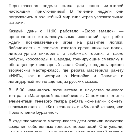
Первоклассная неделя стала для юных читателей
настоящим приключением! В течение недели они
погружались в волшебный мир книг через увлекательные
встречи.
Каждый день с 11:00 работало «Бюро загадок» —
пространство интеллектуальных испытаний, где ребят
ждали познавательные игры на развитие логики,
библиоквесты с поиском ответов среди книжных полок,
литературные викторины о любимых героях, а также
ребусы, кроссворды и шарады, тренирующие смекалку и
обогащающие словарный запас. Особую радость принес
творческий мастер-класс, где ребята мастерили ракету
«НИП», как в истории о Незнайке и Пончике и
легендарный меч-кладенец из русских сказок.
В 15:00 начиналось путешествие в искусство теневого
театра в «Мастерской волшебников». С помощью книг с
элементами теневого театра ребята «оживили» сюжеты
знакомых сказок – «Кот в сапогах» и «Золотой ключик, или
Приключение Буратино».
В ходе творческого мастер-класса дети освоили искусство
создания собственных теневых персонажей. Они узнали,
как оживают тени, какие секреты хранит теневой театр и