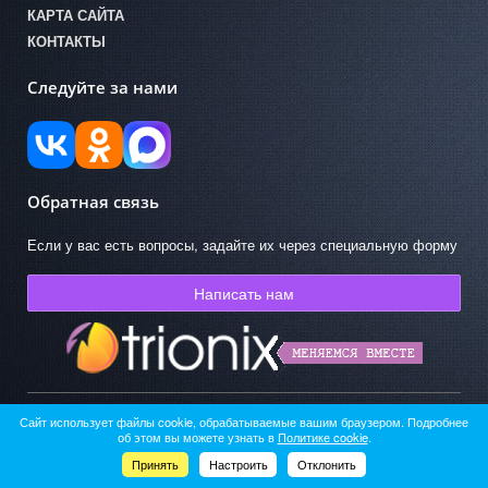
КАРТА САЙТА
КОНТАКТЫ
Следуйте за нами
Обратная связь
Если у вас есть вопросы, задайте их через специальную форму
Написать нам
Сайт использует файлы cookie, обрабатываемые вашим браузером. Подробнее
© ГКУК АО «Областная детская библиотека» 2026
об этом вы можете узнать в
Политике cookie
.
Работает на «SIMAI: Сайт компании»
Принять
Настроить
Отклонить