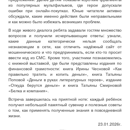
из популярных мультфильмов, где герои допускали
ошибки при онлайн‑покупках. Юные читатели активно
обсуждали, какие именно действия были неправильными
и как можно было избежать возникших проблем.
В ходе живого диалога ребята задавали гостям множество
вопросов и получили исчерпывающие ответы: узнали,
какие данные категорически нельзя сообщать
незнакомцам в сети, как отличить надёжный сайт от
мошеннического и что предпринимать, если кто‑то просит
ввести код из СМС. Кроме того, участники познакомились
с книжной выставкой, где были представлены издания по
финансовой грамотности: книга Ирины Чесновой «Как
правильно тратить и копить деньги», книга Татьяны
Поповой «Деньги в руках литературных героев», издание
«Откуда берутся деньги» и книга Татьяны Смирновой
«Белка и компания».
Встреча завершилась на приятной ноте: каждый ребёнок
получил небольшой памятный сувенир и полезные советы
о том, как применять полученные знания в повседневной
жизни.
23.01.2026г.