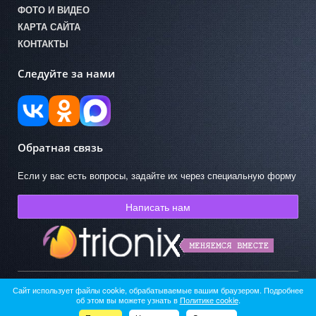
ФОТО И ВИДЕО
КАРТА САЙТА
КОНТАКТЫ
Следуйте за нами
Обратная связь
Если у вас есть вопросы, задайте их через специальную форму
Написать нам
Сайт использует файлы cookie, обрабатываемые вашим браузером. Подробнее
© ГКУК АО «Областная детская библиотека» 2026
об этом вы можете узнать в
Политике cookie
.
Работает на «SIMAI: Сайт компании»