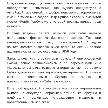
Представьте мир, где волшебный конёк помогает герою
преодолевать испытания, где чудеса соседствуют с
житейской смекалкой, а добро неизменно торжествует.
Именно такой мир создал Пётр Ершов в своей знаменитой
сказке «Конёк‑Горбунок», с которой познакомились наши
читатели.
В ходе встречи ребята открыли для себя немало
любопытных фактов из биографии автора. Так, они
узнали, что сказочную поэму Ершов создал в 1834 году —
на тот момент писателю было всего 18 лет. А полное
издание сказки появилось лишь в 1856 году.
Затем школьники погрузились в чарующий мир ершовской
сказки, ближе познакомились с её персонажами и с
удовольствием включились в интерактивную программу.
Ребят ждали викторина, игра «Угадай героя» и «Вспомним
сюжет», головоломка «Загадочное число» и
лингвистическая игра «Забытые слова».
В тёплой дружеской атмосфере участники мероприятия
оживлённо обсуждали образ верного Конька‑Горбунка и
подбирали пословицы, отражающие мудрость и
нравственный смысл сказки.