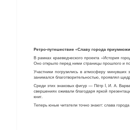
Ретро-путешествие «Славу города приумножил
В рамках краеведческого проекта «История гор
Оно открыло перед ними страницы прошлого и по
Участники погрузились в атмосферу минувших э
занимался благотворительностью, проявлял щедр
Среди этих знаковых фигур — Пётр I, И. А. Варва
свершениях оживали благодаря яркой презентаци
книг.
Теперь юные читатели точно знают: слава города 