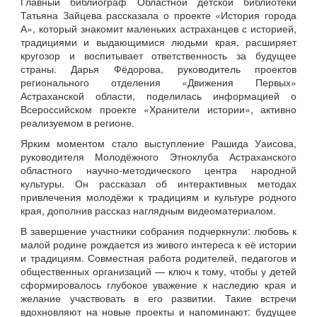
Главный библиограф Областной детской библиотеки
Татьяна Зайцева рассказала о проекте «История города
А», который знакомит маленьких астраханцев с историей,
традициями и выдающимися людьми края, расширяет
кругозор и воспитывает ответственность за будущее
страны. Дарья Фёдорова, руководитель проектов
регионального отделения «Движения Первых»
Астраханской области, поделилась информацией о
Всероссийском проекте «Хранители истории», активно
реализуемом в регионе.
Ярким моментом стало выступление Рашида Уаисова,
руководителя Молодёжного Этноклуба Астраханского
областного научно‑методического центра народной
культуры. Он рассказал об интерактивных методах
привлечения молодёжи к традициям и культуре родного
края, дополнив рассказ наглядным видеоматериалом.
В завершение участники собрания подчеркнули: любовь к
малой родине рождается из живого интереса к её истории
и традициям. Совместная работа родителей, педагогов и
общественных организаций — ключ к тому, чтобы у детей
сформировалось глубокое уважение к наследию края и
желание участвовать в его развитии. Такие встречи
вдохновляют на новые проекты и напоминают: будущее