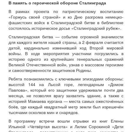
В память о героической обороне Сталинграда
В рамках проекта по патриотическому воспитанию
«Горжусь своей страной» и ко Дню разгрома немецко-
фашистских войск в Сталинградской битве в библиотеке
состоялось историческое досье «Сталинградский рубеж».
Сталинградская битва — событие огромной значимости
для каждого жителя нашей страны, а 2 февраля считается
датой, кардинально изменившей ход Второй мировой
войны. В ходе мероприятия участники погрузились в
историю одного из крупнейших генеральных сражений
Великой Отечественной войн, узнав о массовом героизме
и самоотверженности защитников Родины.
Ребята познакомились с ключевыми эпизодами обороны:
высотой 144 на Лысой горе, легендарным «Домом
Павлова», который его защитники удерживали почти два
месяца, не позволяя врагу захватить здание, а также с
историей Мамаева кургана — места самых ожесточённых
боёв, где каждый квадратный метр земли был изрешечён
тысячами осколков мин и снарядов.
В программу встречи вошли отрывки из книг Елены
Ильиной «Четвёртая высота» и Лилии Сорокиной «Дети