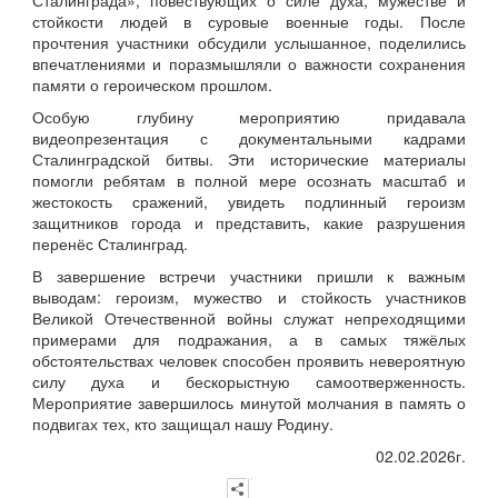
Сталинграда», повествующих о силе духа, мужестве и
стойкости людей в суровые военные годы. После
прочтения участники обсудили услышанное, поделились
впечатлениями и поразмышляли о важности сохранения
памяти о героическом прошлом.
Особую глубину мероприятию придавала
видеопрезентация с документальными кадрами
Сталинградской битвы. Эти исторические материалы
помогли ребятам в полной мере осознать масштаб и
жестокость сражений, увидеть подлинный героизм
защитников города и представить, какие разрушения
перенёс Сталинград.
В завершение встречи участники пришли к важным
выводам: героизм, мужество и стойкость участников
Великой Отечественной войны служат непреходящими
примерами для подражания, а в самых тяжёлых
обстоятельствах человек способен проявить невероятную
силу духа и бескорыстную самоотверженность.
Мероприятие завершилось минутой молчания в память о
подвигах тех, кто защищал нашу Родину.
02.02.2026г.