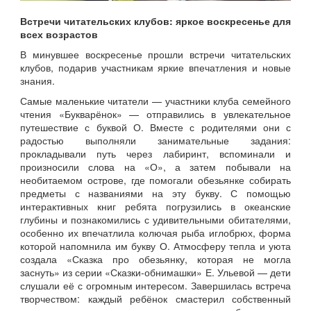
Встречи читательских клубов: яркое воскресенье для
всех возрастов
В минувшее воскресенье прошли встречи читательских
клубов, подарив участникам яркие впечатления и новые
знания.
Самые маленькие читатели — участники клуба семейного
чтения «Букварёнок» — отправились в увлекательное
путешествие с буквой О. Вместе с родителями они с
радостью выполняли занимательные задания:
прокладывали путь через лабиринт, вспоминали и
произносили слова на «О», а затем побывали на
необитаемом острове, где помогали обезьянке собирать
предметы с названиями на эту букву. С помощью
интерактивных книг ребята погрузились в океанские
глубины и познакомились с удивительными обитателями,
особенно их впечатлила колючая рыба иглобрюх, форма
которой напомнила им букву О. Атмосферу тепла и уюта
создала «Сказка про обезьянку, которая не могла
заснуть» из серии «Сказки‑обнимашки» Е. Ульевой — дети
слушали её с огромным интересом. Завершилась встреча
творчеством: каждый ребёнок смастерил собственный