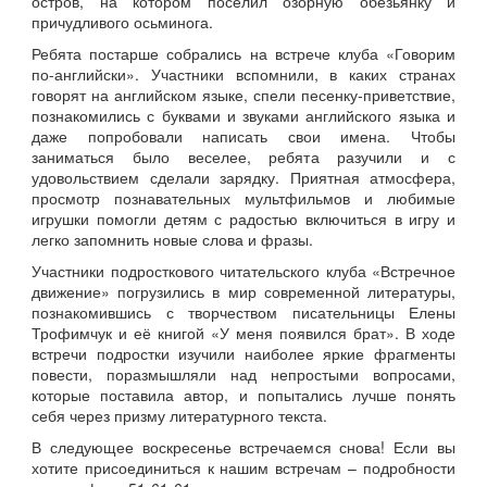
остров, на котором поселил озорную обезьянку и
причудливого осьминога.
Ребята постарше собрались на встрече клуба «Говорим
по-английски». Участники вспомнили, в каких странах
говорят на английском языке, спели песенку-приветствие,
познакомились с буквами и звуками английского языка и
даже попробовали написать свои имена. Чтобы
заниматься было веселее, ребята разучили и с
удовольствием сделали зарядку. Приятная атмосфера,
просмотр познавательных мультфильмов и любимые
игрушки помогли детям с радостью включиться в игру и
легко запомнить новые слова и фразы.
Участники подросткового читательского клуба «Встречное
движение» погрузились в мир современной литературы,
познакомившись с творчеством писательницы Елены
Трофимчук и её книгой «У меня появился брат». В ходе
встречи подростки изучили наиболее яркие фрагменты
повести, поразмышляли над непростыми вопросами,
которые поставила автор, и попытались лучше понять
себя через призму литературного текста.
В следующее воскресенье встречаемся снова! Если вы
хотите присоединиться к нашим встречам – подробности