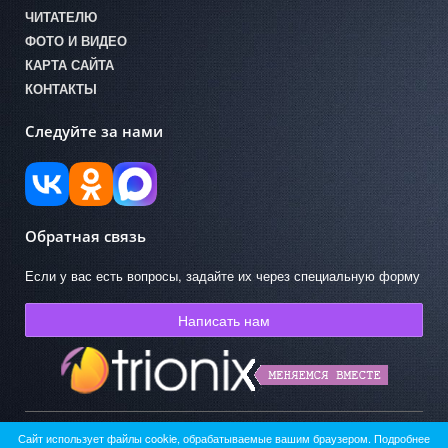
ЧИТАТЕЛЮ
ФОТО И ВИДЕО
КАРТА САЙТА
КОНТАКТЫ
Следуйте за нами
Обратная связь
Если у вас есть вопросы, задайте их через специальную форму
Написать нам
Сайт использует файлы cookie, обрабатываемые вашим браузером. Подробнее
© ГКУК АО «Областная детская библиотека» 2026