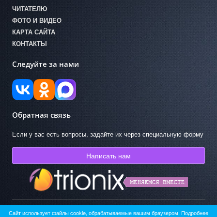
ЧИТАТЕЛЮ
ФОТО И ВИДЕО
КАРТА САЙТА
КОНТАКТЫ
Следуйте за нами
Обратная связь
Если у вас есть вопросы, задайте их через специальную форму
Написать нам
Сайт использует файлы cookie, обрабатываемые вашим браузером. Подробнее
© ГКУК АО «Областная детская библиотека» 2026