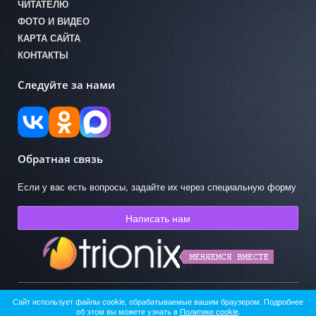
ЧИТАТЕЛЮ
ФОТО И ВИДЕО
КАРТА САЙТА
КОНТАКТЫ
Следуйте за нами
Обратная связь
Если у вас есть вопросы, задайте их через специальную форму
Написать нам
Сайт использует файлы cookie, обрабатываемые вашим браузером. Подробнее
© ГКУК АО «Областная детская библиотека» 2026
об этом вы можете узнать в
Политике cookie
.