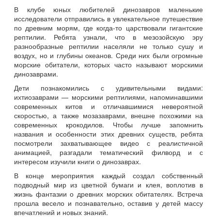
В клубе юных любителей динозавров маленькие
исследователи отправились в увлекательное путешествие
по древним морям, где когда-то царствовали гигантские
рептилии. Ребята узнали, что в мезозойскую эру
разнообразные рептилии населяли не только сушу и
воздух, но и глубины океанов. Среди них были огромные
морские обитатели, которых часто называют морскими
динозаврами.
Дети познакомились с удивительными видами:
ихтиозаврами — морскими рептилиями, напоминавшими
современных китов и отличавшимися невероятной
скоростью, а также мозазаврами, внешне похожими на
современных крокодилов. Чтобы лучше запомнить
названия и особенности этих древних существ, ребята
посмотрели захватывающее видео с реалистичной
анимацией, разгадали тематический филворд и с
интересом изучили книги о динозаврах.
В конце мероприятия каждый создал собственный
подводный мир из цветной бумаги и клея, воплотив в
жизнь фантазии о древних морских обитателях. Встреча
прошла весело и познавательно, оставив у детей массу
впечатлений и новых знаний.